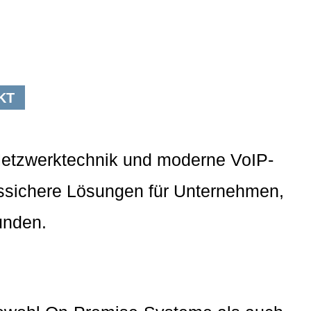
de
|
it
KT
, Netzwerktechnik und moderne VoIP-
nftssichere Lösungen für Unternehmen,
unden.