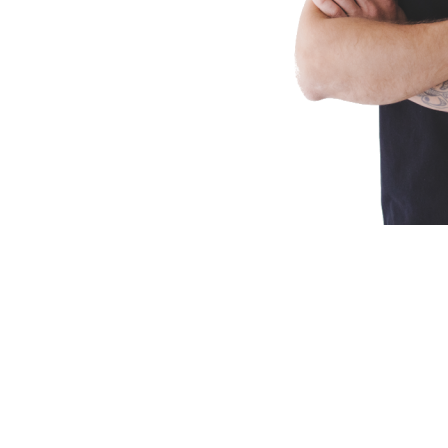
Stauda SRLS
Rennerweg 22
39030 Kiens (BZ)
Italy
tel:
+39 0474 869086
whatsapp:
+39 0474 869086