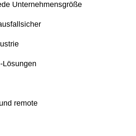
r jede Unternehmensgröße
usfallsicher
ustrie
p-Lösungen
 und remote