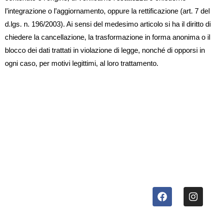
l’integrazione o l’aggiornamento, oppure la rettificazione (art. 7 del
d.lgs. n. 196/2003). Ai sensi del medesimo articolo si ha il diritto di
chiedere la cancellazione, la trasformazione in forma anonima o il
blocco dei dati trattati in violazione di legge, nonché di opporsi in
ogni caso, per motivi legittimi, al loro trattamento.
Stauda SRLS
Orari di
Via Renner 22
39030 Chienes (BZ)
lavoro
Italy
tel:
+39 0474 869086
LUN – VEN
whatsapp:
+39 0474
869086
e-mail:
info@stauda.it
08:00 –
billing:
invoice@stauda.it
helpdesk:
12:00 &
helpdesk@stauda.it
Impressum | Privacy policy
pec:
stauda@pec.it