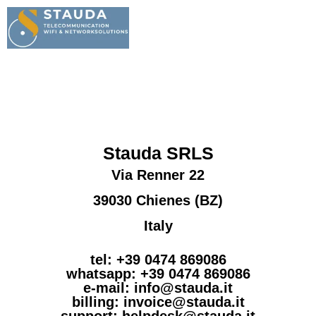
de
|
it
Stauda SRLS
Via Renner 22
39030 Chienes (BZ)
Italy
tel: +39 0474 869086
whatsapp: +39 0474 869086
e-mail: info@stauda.it
billing: invoice@stauda.it
support: helpdesk@stauda.it